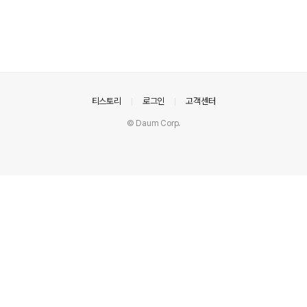
의안내
티스토리
로그인
고객센터
© Daum Corp.